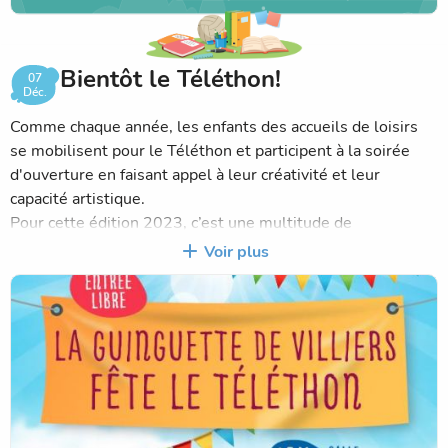
Bientôt le Téléthon!
07
Déc.
Comme chaque année, les enfants des accueils de loisirs
se mobilisent pour le Téléthon et participent à la soirée
d'ouverture en faisant appel à leur créativité et leur
capacité artistique.
Pour cette édition 2023, c’est une multitude de
décorations sur le thème « guinguette » préparé sur les
Voir plus
temps périscolaires, qui orneront la salle Georges
Brassens.
Venez nombreux fêter le Téléthon dans l'ambiance
guinguette de Villiers!